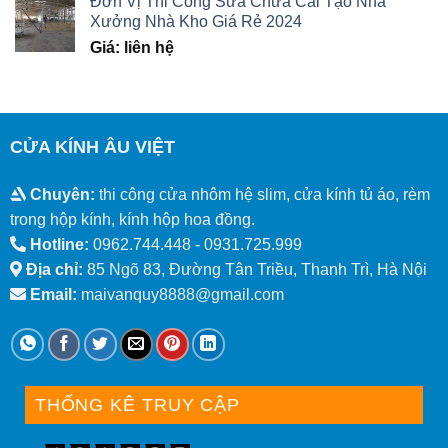
Đơn Vị Thi Công Sửa Chữa Cải Tạo Nhà
Xưởng Nhà Kho Giá Rẻ 2024
Giá: liên hệ
CỬA KÍNH ÂU VIỆT
Chuyên:
thi công cửa nhôm hệ slim, cửa kính tủ áo, rèm
trong hộp kính, kính hộp hoa đồng.
Hotline:
0962.744.448 -
0931.725.999
Địa chỉ:
85 Ngõ 83, Đường Tân Triều, Thanh Trì, Hà Nội
Email:
maivanquy8888@gmail.com
THỐNG KÊ TRUY CẬP