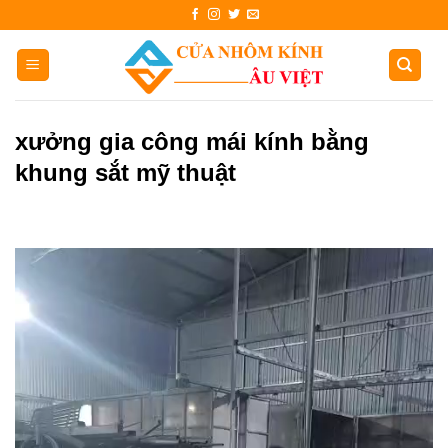
Skip
to
content
xưởng gia công mái kính bằng
khung sắt mỹ thuật
Trình
chơi
Video