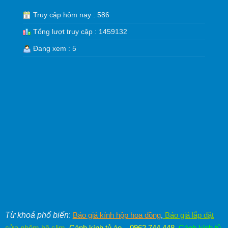
Truy cập hôm nay : 586
Tổng lượt truy cập : 1459132
Đang xem : 5
Từ khoá phổ biến
:
Báo giá kính hộp hoa đồng
,
Báo giá lắp đặt
cửa nhôm hệ slim
,
Cánh kính tủ áo – 0962.744.448
,
Cánh kính tủ