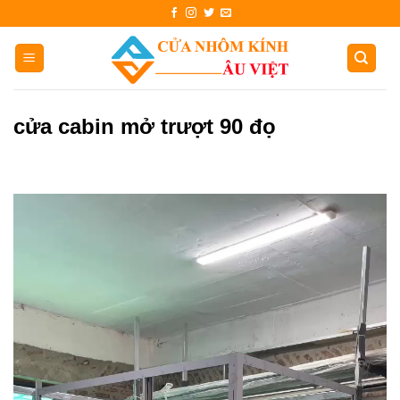
Skip
to
content
cửa cabin mở trượt 90 đọ
Trình
chơi
Video