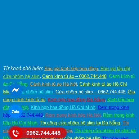
Từ khoá phổ biến
:
Báo giá kính hộp hoa đồng
,
Báo giá lắp đặt
cửa nhôm hệ slim
,
Cánh kính tủ áo – 0962.744.448
,
Cánh kính tủ
áo Đà Nẵng
,
Cánh kính tủ áo Hà Nội
,
Cánh kính tủ áo Hồ Chí
Minh
,
Cửa nhôm hệ slim
,
Cửa nhôm hệ slim – 0962.744.448
,
Gia
công cánh kính tủ áo
,
Kính hộp hoa đồng Đà Nẵng
,
Kính hộp hoa
đồng Hà Nội
,
Kính hộp hoa đồng Hồ Chí Minh
,
Rèm trong kính
hộp – 0962.744.448
,
Rèm trong kính hộp Hà Nội
,
Rèm trong kính
hộp Hồ Chí Minh
,
Thi công cửa nhôm hệ slim tại Đà Nẵng
,
Thi
công cửa nhôm hệ slim tại Hà Nội
,
Thi công cửa nhôm hệ slim tại
0962.744.448
Hồ Chí Minh
,
Thi công lắp đặt cửa nhôm hệ slim
,
Thi công rèm