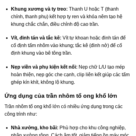
Khung xương và ty treo:
Thanh U hoặc T (thanh
chính, thanh phụ) kết hợp ty ren và khóa nêm tạo hệ
khung chắc chắn, điều chỉnh độ cao trần.
Vít, đinh tán và tắc kê:
Vít tự khoan hoặc đinh tán để
cố định tấm nhôm vào khung; tắc kê (đinh nở) để cố
định khung vào bê tông trần.
Nẹp viền và phụ kiện kết nối:
Nẹp chữ L/U tạo mép
hoàn thiện, nẹp góc che cạnh, clip liên kết giúp các tấm
ghép kín khít, không lộ khung.
Ứng dụng của trần nhôm tổ ong khổ lớn
Trần nhôm tổ ong khổ lớn có nhiều ứng dụng trong các
công trình như:
Nhà xưởng, kho bãi:
Phù hợp cho khu công nghiệp,
phân xưởng rộng. Cách âm tốt, giảm tiếng ồn máy móc