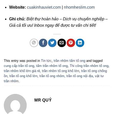
Website:
cuakinhauviet.com
|
nhomheslim.com
Ghi chú:
Biệt thự hoàn hảo – Dịch vụ chuyên nghiệp –
Giá cả tối ưu! Inbox ngay để được tư vấn chi tiết!
This entry was posted in
Tin tức
,
trần nhôm tấm tổ ong
and tagged
cung cấp trần tổ ong
,
tấm trần nhôm tổ ong
,
Thi công trần nhôm tổ ong
,
trần nhôm khổ lớn giá rẻ
,
trần nhôm tổ ong khổ lớn
,
trần tổ ong chống
ồn
,
trần tổ ong khổ lớn
,
trần tổ ong nhôm
,
trần tổ ong nội địa
,
vật tư
trần nhôm
.
MR QUÝ