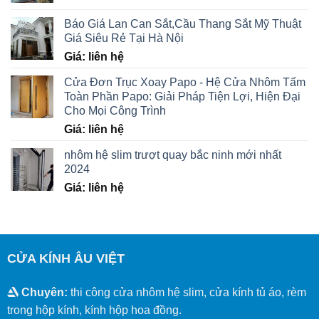
Báo Giá Lan Can Sắt,Cầu Thang Sắt Mỹ Thuật
Giá Siêu Rẻ Tại Hà Nội
Giá: liên hệ
Cửa Đơn Trục Xoay Papo - Hệ Cửa Nhôm Tấm
Toàn Phần Papo: Giải Pháp Tiện Lợi, Hiện Đại
Cho Mọi Công Trình
Giá: liên hệ
nhôm hệ slim trượt quay bắc ninh mới nhất
2024
Giá: liên hệ
CỬA KÍNH ÂU VIỆT
Chuyên:
thi công cửa nhôm hệ slim, cửa kính tủ áo, rèm
trong hộp kính, kính hộp hoa đồng.