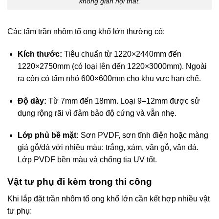
không gian nội thất.
Các tấm trần nhôm tổ ong khổ lớn thường có:
Kích thước:
Tiêu chuẩn từ 1220×2440mm đến
1220×2750mm (có loại lên đến 1220×3000mm). Ngoài
ra còn có tấm nhỏ 600×600mm cho khu vực hạn chế.
Độ dày:
Từ 7mm đến 18mm. Loại 9–12mm được sử
dụng rộng rãi vì đảm bảo độ cứng và vẫn nhẹ.
Lớp phủ bề mặt:
Sơn PVDF, sơn tĩnh điện hoặc màng
giả gỗ/đá với nhiều màu: trắng, xám, vân gỗ, vân đá.
Lớp PVDF bền màu và chống tia UV tốt.
Vật tư phụ đi kèm trong thi công
Khi lắp đặt trần nhôm tổ ong khổ lớn cần kết hợp nhiều vật
tư phụ: