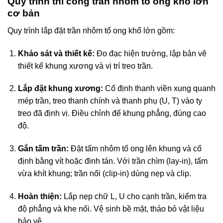
Quy trình thi công trần nhôm tổ ong khổ lớn
cơ bản
Quy trình lắp đặt trần nhôm tổ ong khổ lớn gồm:
Khảo sát và thiết kế:
Đo đạc hiện trường, lập bản vẽ
thiết kế khung xương và vị trí treo trần.
Lắp đặt khung xương:
Cố định thanh viền xung quanh
mép trần, treo thanh chính và thanh phụ (U, T) vào ty
treo đã định vị. Điều chỉnh để khung phẳng, đúng cao
độ.
Gắn tấm trần:
Đặt tấm nhôm tổ ong lên khung và cố
định bằng vít hoặc đinh tán. Với trần chìm (lay-in), tấm
vừa khít khung; trần nổi (clip-in) dùng nẹp và clip.
Hoàn thiện:
Lắp nẹp chữ L, U cho cạnh trần, kiểm tra
độ phẳng và khe nối. Vệ sinh bề mặt, tháo bỏ vật liệu
bảo vệ.