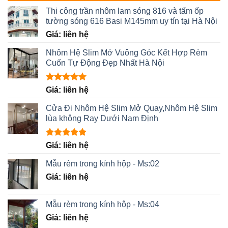
Thi công trần nhôm lam sóng 816 và tấm ốp
tường sóng 616 Basi M145mm uy tín tại Hà Nội
Giá: liên hệ
Nhôm Hệ Slim Mở Vuông Góc Kết Hợp Rèm
Cuốn Tự Động Đẹp Nhất Hà Nội
Được xếp
Giá: liên hệ
hạng
5.00
5 sao
Cửa Đi Nhôm Hệ Slim Mở Quay,Nhôm Hệ Slim
lùa không Ray Dưới Nam Định
Được xếp
Giá: liên hệ
hạng
5.00
5 sao
Mẫu rèm trong kính hộp - Ms:02
Giá: liên hệ
Mẫu rèm trong kính hộp - Ms:04
Giá: liên hệ