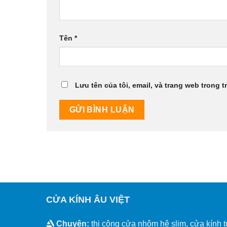
Tên
*
Lưu tên của tôi, email, và trang web trong t
CỬA KÍNH ÂU VIỆT
Chuyên:
thi công cửa nhôm hệ slim, cửa kính t