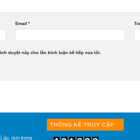
Email
*
Tr
rình duyệt này cho lần bình luận kế tiếp của tôi.
THỐNG KÊ TRUY CẬP
ủ áo, rèm trong