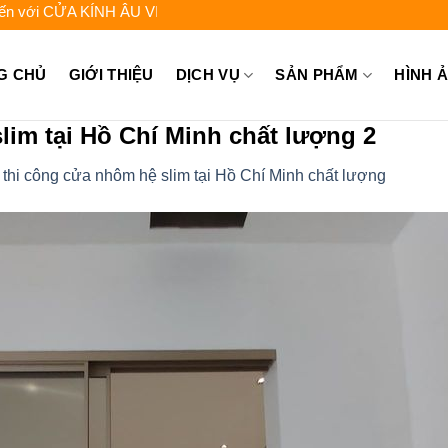
CỬA KÍNH ÂU VIỆT - Liên hệ để được tư vấn: 0962.744.448 - 0931
G CHỦ
GIỚI THIỆU
DỊCH VỤ
SẢN PHẨM
HÌNH 
lim tại Hồ Chí Minh chất lượng 2
 thi công cửa nhôm hệ slim tại Hồ Chí Minh chất lượng