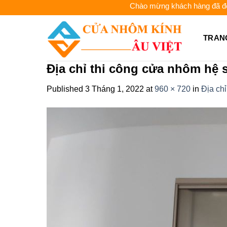
Skip
Chào mừng khách hàng đã đến với 
to
content
TRAN
Địa chỉ thi công cửa nhôm hệ s
Published
3 Tháng 1, 2022
at
960 × 720
in
Địa chỉ