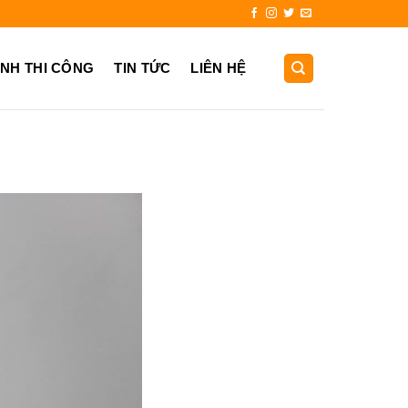
.725.999
ẢNH THI CÔNG
TIN TỨC
LIÊN HỆ