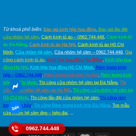
Từ khoá phổ biến
:
Báo giá kính hộp hoa đồng
,
Báo giá lắp đặt
cửa nhôm hệ slim
,
Cánh kính tủ áo – 0962.744.448
,
Cánh kính tủ
áo Đà Nẵng
,
Cánh kính tủ áo Hà Nội
,
Cánh kính tủ áo Hồ Chí
Minh
,
Cửa nhôm hệ slim
,
Cửa nhôm hệ slim – 0962.744.448
,
Gia
công cánh kính tủ áo
,
Kính hộp hoa đồng Đà Nẵng
,
Kính hộp hoa
đồng Hà Nội
,
Kính hộp hoa đồng Hồ Chí Minh
,
Rèm trong kính
hộp – 0962.744.448
,
Rèm trong kính hộp Hà Nội
,
Rèm trong kính
hộp Hồ Chí Minh
,
Thi công cửa nhôm hệ slim tại Đà Nẵng
,
Thi
công cửa nhôm hệ slim tại Hà Nội
,
Thi công cửa nhôm hệ slim tại
Hồ Chí Minh
,
Thi công lắp đặt cửa nhôm hệ slim
,
Thi công rèm
trong kính hộp
,
Thi công Rèm trong kính hộp Đà Nẵng
,
Top mẫu
cửa nhôm hệ slim đẹp – hiện đại
,
...
0962.744.448