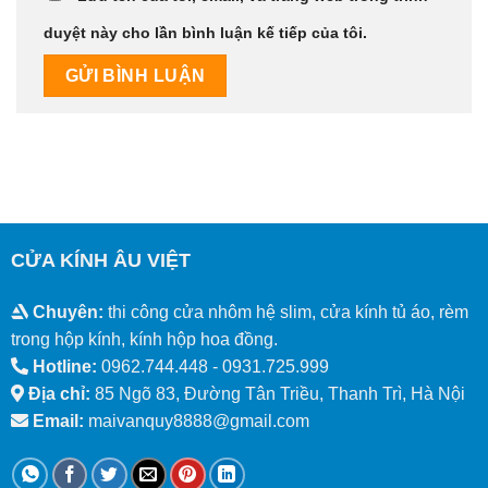
duyệt này cho lần bình luận kế tiếp của tôi.
CỬA KÍNH ÂU VIỆT
Chuyên:
thi công cửa nhôm hệ slim, cửa kính tủ áo, rèm
trong hộp kính, kính hộp hoa đồng.
Hotline:
0962.744.448 -
0931.725.999
Địa chỉ:
85 Ngõ 83, Đường Tân Triều, Thanh Trì, Hà Nội
Email:
maivanquy8888@gmail.com