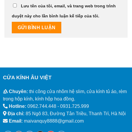
Lưu tên của tôi, email, và trang web trong trình
duyệt này cho lần bình luận kế tiếp của tôi.
CỬA KÍNH ÂU VIỆT
Chuyên:
thi công cửa nhôm hệ slim, cửa kính tủ áo, rèm
trong hộp kính, kính hộp hoa đồng.
Hotline:
0962.744.448 -
0931.725.999
Địa chỉ:
85 Ngõ 83, Đường Tân Triều, Thanh Trì, Hà Nội
Email:
maivanquy8888@gmail.com