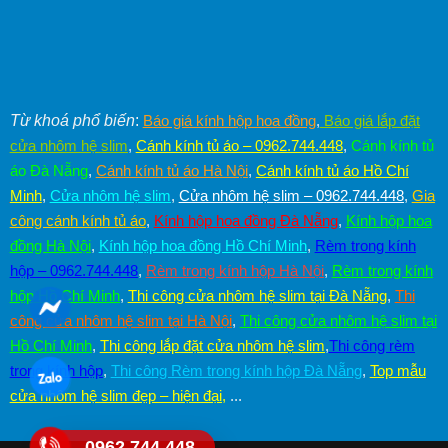
Từ khoá phổ biến
:
Báo giá kính hộp hoa đồng
,
Báo giá lắp đặt
cửa nhôm hệ slim
,
Cánh kính tủ áo – 0962.744.448
,
Cánh kính tủ
áo Đà Nẵng
,
Cánh kính tủ áo Hà Nội
,
Cánh kính tủ áo Hồ Chí
Minh
,
Cửa nhôm hệ slim
,
Cửa nhôm hệ slim – 0962.744.448
,
Gia
công cánh kính tủ áo
,
Kính hộp hoa đồng Đà Nẵng
,
Kính hộp hoa
đồng Hà Nội
,
Kính hộp hoa đồng Hồ Chí Minh
,
Rèm trong kính
hộp – 0962.744.448
,
Rèm trong kính hộp Hà Nội
,
Rèm trong kính
hộp Hồ Chí Minh
,
Thi công cửa nhôm hệ slim tại Đà Nẵng
,
Thi
công cửa nhôm hệ slim tại Hà Nội
,
Thi công cửa nhôm hệ slim tại
Hồ Chí Minh
,
Thi công lắp đặt cửa nhôm hệ slim
,
Thi công rèm
trong kính hộp
,
Thi công Rèm trong kính hộp Đà Nẵng
,
Top mẫu
cửa nhôm hệ slim đẹp – hiện đại
,
...
0962.744.448