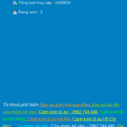
Tổng lượt truy cập : 1450832
Đang xem : 3
Từ khoá phổ biến
:
Báo giá kính hộp hoa đồng
,
Báo giá lắp đặt
cửa nhôm hệ slim
,
Cánh kính tủ áo – 0962.744.448
,
Cánh kính tủ
áo Đà Nẵng
,
Cánh kính tủ áo Hà Nội
,
Cánh kính tủ áo Hồ Chí
Minh
,
Cửa nhôm hệ slim
,
Cửa nhôm hệ slim – 0962.744.448
,
Gia