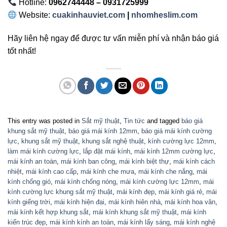
Hotline:
0962744448 – 0931725999
Website:
cuakinhauviet.com
|
nhomheslim.com
Hãy liên hệ ngay để được tư vấn miễn phí và nhận báo giá
tốt nhất!
This entry was posted in
Sắt mỹ thuật
,
Tin tức
and tagged
báo giá
khung sắt mỹ thuật
,
báo giá mái kính 12mm
,
báo giá mái kính cường
lực
,
khung sắt mỹ thuật
,
khung sắt nghệ thuật
,
kính cường lực 12mm
,
làm mái kính cường lực
,
lắp đặt mái kính
,
mái kính 12mm cường lực
,
mái kính an toàn
,
mái kính ban công
,
mái kính biệt thự
,
mái kính cách
nhiệt
,
mái kính cao cấp
,
mái kính che mưa
,
mái kính che nắng
,
mái
kính chống gió
,
mái kính chống nóng
,
mái kính cường lực 12mm
,
mái
kính cường lực khung sắt mỹ thuật
,
mái kính đẹp
,
mái kính giá rẻ
,
mái
kính giếng trời
,
mái kính hiện đại
,
mái kính hiên nhà
,
mái kính hoa văn
,
mái kính kết hợp khung sắt
,
mái kính khung sắt mỹ thuật
,
mái kính
kiến trúc đẹp
,
mái kính kính an toàn
,
mái kính lấy sáng
,
mái kính nghệ