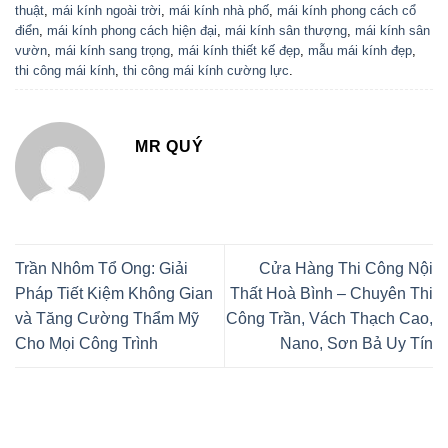
thuật
,
mái kính ngoài trời
,
mái kính nhà phố
,
mái kính phong cách cổ
điển
,
mái kính phong cách hiện đại
,
mái kính sân thượng
,
mái kính sân
vườn
,
mái kính sang trọng
,
mái kính thiết kế đẹp
,
mẫu mái kính đẹp
,
thi công mái kính
,
thi công mái kính cường lực
.
MR QUÝ
Trần Nhôm Tổ Ong: Giải
Cửa Hàng Thi Công Nội
Pháp Tiết Kiệm Không Gian
Thất Hoà Bình – Chuyên Thi
và Tăng Cường Thẩm Mỹ
Công Trần, Vách Thạch Cao,
Cho Mọi Công Trình
Nano, Sơn Bả Uy Tín