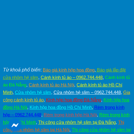
Từ khoá phổ biến
:
Báo giá kính hộp hoa đồng
,
Báo giá lắp đặt
cửa nhôm hệ slim
,
Cánh kính tủ áo – 0962.744.448
,
Cánh kính tủ
áo Đà Nẵng
,
Cánh kính tủ áo Hà Nội
,
Cánh kính tủ áo Hồ Chí
Minh
,
Cửa nhôm hệ slim
,
Cửa nhôm hệ slim – 0962.744.448
,
Gia
công cánh kính tủ áo
,
Kính hộp hoa đồng Đà Nẵng
,
Kính hộp hoa
đồng Hà Nội
,
Kính hộp hoa đồng Hồ Chí Minh
,
Rèm trong kính
hộp – 0962.744.448
,
Rèm trong kính hộp Hà Nội
,
Rèm trong kính
hộp Hồ Chí Minh
,
Thi công cửa nhôm hệ slim tại Đà Nẵng
,
Thi
công cửa nhôm hệ slim tại Hà Nội
,
Thi công cửa nhôm hệ slim tại