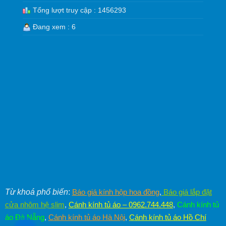
Tổng lượt truy cập : 1456293
Đang xem : 6
Từ khoá phổ biến
:
Báo giá kính hộp hoa đồng
,
Báo giá lắp đặt
cửa nhôm hệ slim
,
Cánh kính tủ áo – 0962.744.448
,
Cánh kính tủ
áo Đà Nẵng
,
Cánh kính tủ áo Hà Nội
,
Cánh kính tủ áo Hồ Chí