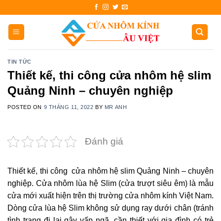
Skip
to
content
TIN TỨC
Thiết kế, thi công cửa nhôm hệ slim
Quảng Ninh – chuyên nghiệp
POSTED ON
9 THÁNG 11, 2022
BY
MR ANH
Đánh giá
Thiết kế, thi công cửa nhôm hệ slim Quảng Ninh – chuyên
nghiệp.
Cửa nhôm lùa hệ Slim (cửa trượt siêu êm) là mẫu
cửa mới xuất hiện trên thị trường
cửa nhôm kính
Việt Nam.
Dòng cửa lùa hệ Slim không sử dụng ray dưới chân (tránh
tình trạng đi lại gây vấp ngã, cần thiết với gia đình có trẻ