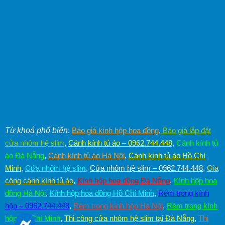
Từ khoá phổ biến
:
Báo giá kính hộp hoa đồng
,
Báo giá lắp đặt
cửa nhôm hệ slim
,
Cánh kính tủ áo – 0962.744.448
,
Cánh kính tủ
áo Đà Nẵng
,
Cánh kính tủ áo Hà Nội
,
Cánh kính tủ áo Hồ Chí
Minh
,
Cửa nhôm hệ slim
,
Cửa nhôm hệ slim – 0962.744.448
,
Gia
công cánh kính tủ áo
,
Kính hộp hoa đồng Đà Nẵng
,
Kính hộp hoa
đồng Hà Nội
,
Kính hộp hoa đồng Hồ Chí Minh
,
Rèm trong kính
hộp – 0962.744.448
,
Rèm trong kính hộp Hà Nội
,
Rèm trong kính
hộp Hồ Chí Minh
,
Thi công cửa nhôm hệ slim tại Đà Nẵng
,
Thi