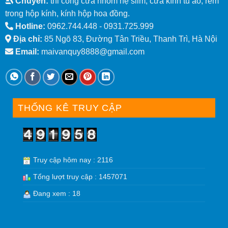
Chuyên:
thi công cửa nhôm hệ slim, cửa kính tủ áo, rèm
trong hộp kính, kính hộp hoa đồng.
Hotline:
0962.744.448 -
0931.725.999
Địa chỉ:
85 Ngõ 83, Đường Tân Triều, Thanh Trì, Hà Nội
Email:
maivanquy8888@gmail.com
THỐNG KÊ TRUY CẬP
Truy cập hôm nay : 2116
Tổng lượt truy cập : 1457071
Đang xem : 18