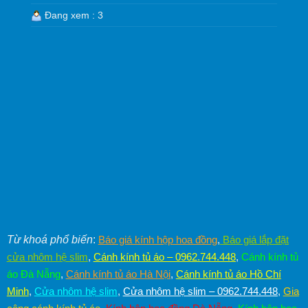
Đang xem : 3
Từ khoá phổ biến
:
Báo giá kính hộp hoa đồng
,
Báo giá lắp đặt
cửa nhôm hệ slim
,
Cánh kính tủ áo – 0962.744.448
,
Cánh kính tủ
áo Đà Nẵng
,
Cánh kính tủ áo Hà Nội
,
Cánh kính tủ áo Hồ Chí
Minh
,
Cửa nhôm hệ slim
,
Cửa nhôm hệ slim – 0962.744.448
,
Gia